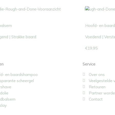
balsem
Hoofd- en baar
gend | Strakke baard
Voedend | Verste
€
19,95
en
Service
d- en baardshampoo
Over ons
sparante scheergel
Veelgestelde 
rshave
Retouren
dolie
Partner worde
dbalsem
Contact
clay