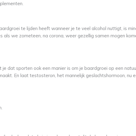
pplementen.
aardgroei te lijden heeft wanneer je te veel alcohol nuttigt, is mi
us als we zometeen, na corona, weer gezellig samen mogen komen
je dat sporten ook een manier is om je baardgroei op een natuur
akt. En laat testosteron, het mannelijk geslachtshormoon, nu een
n.