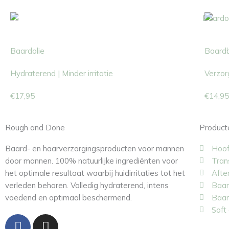
Baardolie
Baard
Hydraterend | Minder irritatie
Verzor
€
17,95
€
14,95
Rough and Done
Product
Baard- en haarverzorgingsproducten voor mannen
Hoof
door mannen. 100% natuurlijke ingrediënten voor
Tran
het optimale resultaat waarbij huidirritaties tot het
Afte
verleden behoren. Volledig hydraterend, intens
Baar
voedend en optimaal beschermend.
Baar
Soft 
F
I