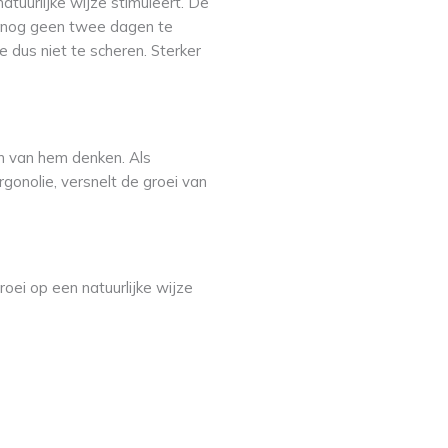
atuurlijke wijze stimuleert. De
rt nog geen twee dagen te
 dus niet te scheren. Sterker
n van hem denken. Als
gonolie, versnelt de groei van
oei op een natuurlijke wijze