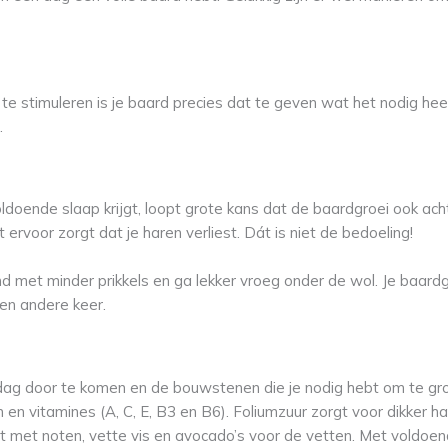
te stimuleren is je baard precies dat te geven wat het nodig hee
.
doende slaap krijgt, loopt grote kans dat de baardgroei ook achter
ervoor zorgt dat je haren verliest. Dát is niet de bedoeling!
ond met minder prikkels en ga lekker vroeg onder de wol. Je baardg
en andere keer.
 dag door te komen en de bouwstenen die je nodig hebt om te gro
 vitamines (A, C, E, B3 en B6). Foliumzuur zorgt voor dikker haa
 met noten, vette vis en avocado’s voor de vetten. Met voldoend