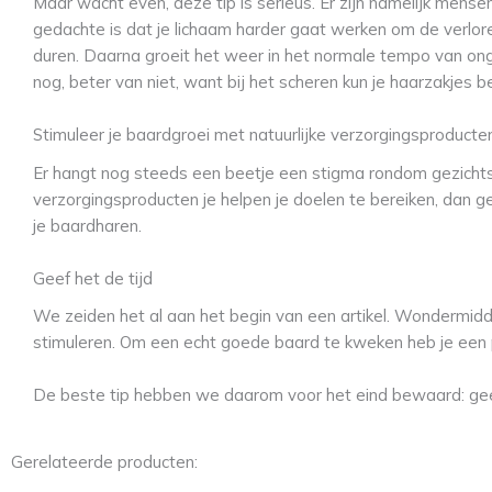
Maar wacht even, deze tip is serieus. Er zijn namelijk mensen
gedachte is dat je lichaam harder gaat werken om de verlor
duren. Daarna groeit het weer in het normale tempo van onge
nog, beter van niet, want bij het scheren kun je haarzakjes 
Stimuleer je baardgroei met natuurlijke verzorgingsproducte
Er hangt nog steeds een beetje een stigma rondom gezichts
verzorgingsproducten je helpen je doelen te bereiken, dan ge
je baardharen.
Geef het de tijd
We zeiden het al aan het begin van een artikel. Wondermidd
stimuleren. Om een echt goede baard te kweken heb je een
De beste tip hebben we daarom voor het eind bewaard: geef
Gerelateerde producten: