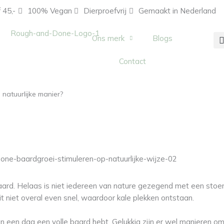
 45,-
100% Vegan
Dierproefvrij
Gemaakt in Nederland
Ons merk
Blogs
Contact
 natuurlijke manier?
 baard. Helaas is niet iedereen van nature gezegend met een stoe
 niet overal even snel, waardoor kale plekken ontstaan.
nen een dag een volle baard hebt. Gelukkig zijn er wel manieren o