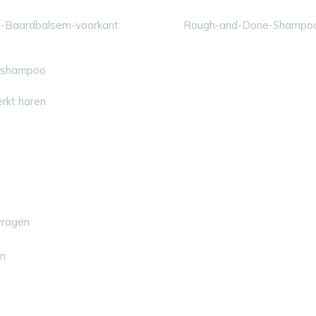
dshampoo
rkt haren
vragen
n