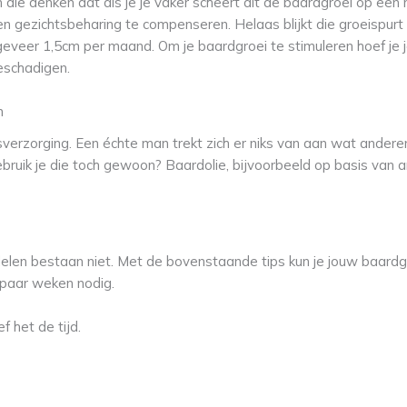
 die denken dat als je je vaker scheert dit de baardgroei op een n
en gezichtsbeharing te compenseren. Helaas blijkt die groeispu
veer 1,5cm per maand. Om je baardgroei te stimuleren hoef je je
beschadigen.
n
verzorging. Een échte man trekt zich er niks van aan wat andere
bruik je die toch gewoon? Baardolie, bijvoorbeeld op basis van ar
elen bestaan niet. Met de bovenstaande tips kun je jouw baardgr
 paar weken nodig.
 het de tijd.