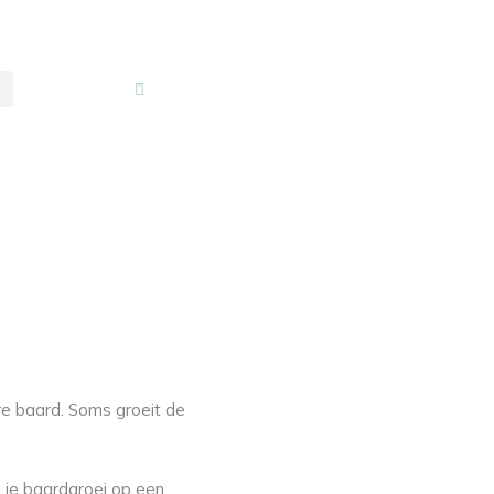
0
re baard. Soms groeit de
m je baardgroei op een