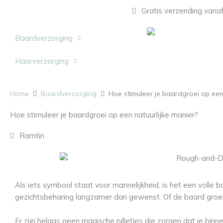
Ga
Gratis verzending vanaf
naar
de
Baardverzorging
inhoud
Haarverzorging
Home
Baardverzorging
Hoe stimuleer je baardgroei op een
Hoe stimuleer je baardgroei op een natuurlijke manier?
Ramtin
Als iets symbool staat voor mannelijkheid, is het een volle
gezichtsbeharing langzamer dan gewenst. Of de baard groeit
Er zijn helaas geen magische pilletjes die zorgen dat je bin